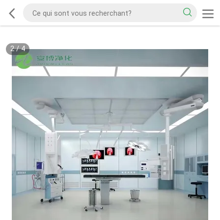
2
/
4