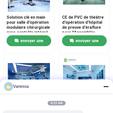
Visite d'usine
Solution clé en main
CE de PVC de théâtre
pour salle d'opération
d'opération d'hôpital
modulaire chirurgicale
de preuve d'éraflure
Contrôle de qualité
avec contrôle intégré
pour l'Assemblée
par automate
rapide d'hôpital
envoyer une
envoyer une
Contactez-nous
demande
demande
Nouvelles
Cas
Vanessa
Théâtre modulaire d'opération
9:33 AM
Classe protégée de la
SALLE D'OPÉRATION
Pièce propre modulaire
poussière 1000 de
EN VERRE DE