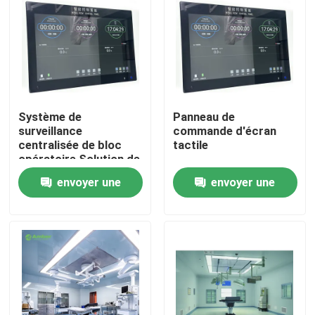
Système de
Panneau de
surveillance
commande d'écran
centralisée de bloc
tactile
opératoire Solution de
contrôle tout-en-un
envoyer une
envoyer une
pour salle d'opération
avec intégration de 6
demande
demande
systèmes
Maison
Produits
Au sujet de nous