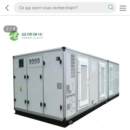
2
/
4