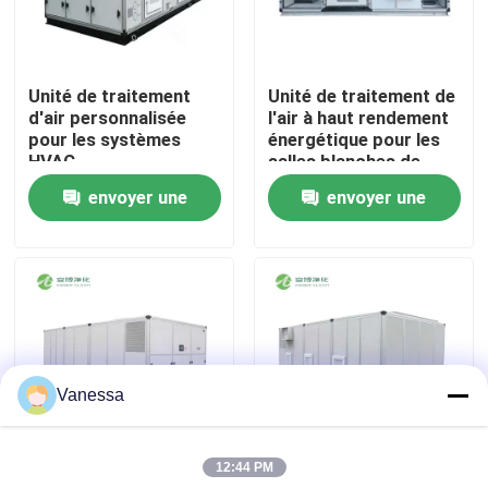
Visite d'usine
Unité de traitement
Unité de traitement de
d'air personnalisée
l'air à haut rendement
Contrôle de qualité
pour les systèmes
énergétique pour les
HVAC.
salles blanches de
l'industrie
envoyer une
envoyer une
Contactez-nous
pharmaceutique
demande
demande
Nouvelles
Cas
Vanessa
Théâtre modulaire d'opération
12:44 PM
Pièce propre modulaire
Unité de traitement
AMBER Unité de