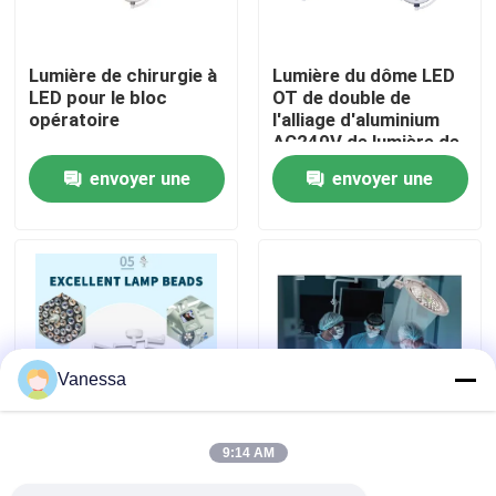
Visite d'usine
Lumière de chirurgie à
Lumière du dôme LED
LED pour le bloc
OT de double de
opératoire
l'alliage d'aluminium
Contrôle de qualité
AC240V de lumière de
théâtre de l'opération
envoyer une
envoyer une
LED700
Contactez-nous
demande
demande
Nouvelles
Cas
Vanessa
Théâtre modulaire d'opération
9:14 AM
type intégral
Le plafond d'AC240V a
Pièce propre modulaire
fonctionnant
monté LED 160000