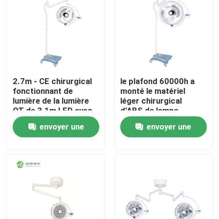
2.7m - CE chirurgical
le plafond 60000h a
fonctionnant de
monté le matériel
lumière de la lumière
léger chirurgical
OT de 3.1m LED avec
d'ABS de lampe
la compensation
d'opération de 5000K
envoyer une
envoyer une
d'ombre
LED
demande
demande
Maison
Produits
Au sujet de nous