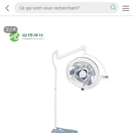
2
/
4