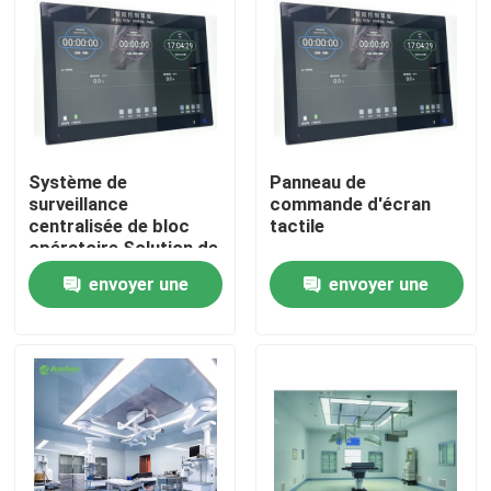
Système de
Panneau de
surveillance
commande d'écran
centralisée de bloc
tactile
opératoire Solution de
contrôle tout-en-un
envoyer une
envoyer une
pour salle d'opération
avec intégration de 6
demande
demande
systèmes
Maison
Produits
Au sujet de nous