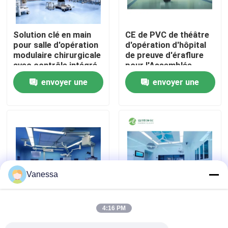
Visite d'usine
Solution clé en main
CE de PVC de théâtre
pour salle d'opération
d'opération d'hôpital
modulaire chirurgicale
de preuve d'éraflure
Contrôle de qualité
avec contrôle intégré
pour l'Assemblée
par automate
rapide d'hôpital
envoyer une
envoyer une
Contactez-nous
demande
demande
Nouvelles
Cas
Vanessa
Théâtre modulaire d'opération
4:16 PM
Classe protégée de la
SALLE D'OPÉRATION
Pièce propre modulaire
poussière 1000 de
EN VERRE DE