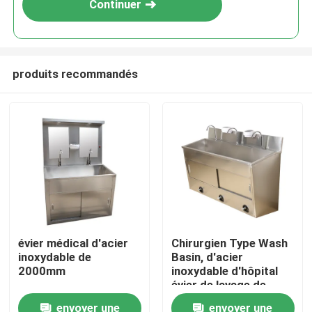
Continuer
produits recommandés
Maison
évier médical d'acier
Chirurgien Type Wash
inoxydable de
Basin, d'acier
Produits
2000mm
inoxydable d'hôpital
évier de lavage de
main actionné par
envoyer une
envoyer une
Au sujet de nous