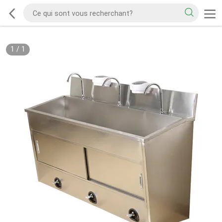
1
/
1