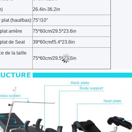
)
26.4in-36.2in
 plat (haut/bas)
75°/10°
plat arrière
75*60cm/29.5*23.6in
 plat de Seat
39*60cm/l5.4*23.6in
e de la taille
75*60cm/29.5*23.6in