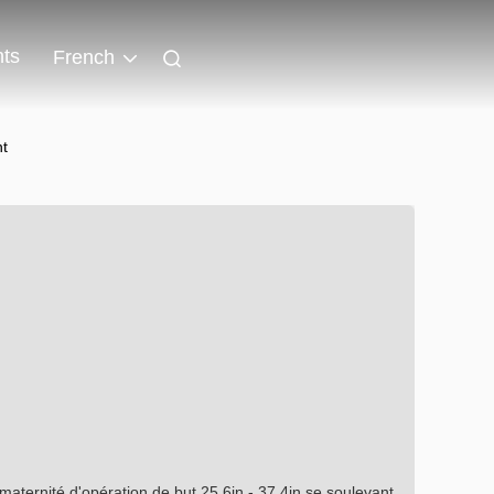
ts
French
nt