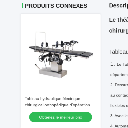
Descri
PRODUITS CONNEXES
Le thé
chirur
Tableau
1. 
Le Tab
départem
2. Dessus
au contac
Tableau hydraulique électrique
chirurgical orthopédique d'opération
flexibles 
d'acier inoxydable de Tableau de rayon
3. Avec le
Obtenez le meilleur prix
X
4. Automat