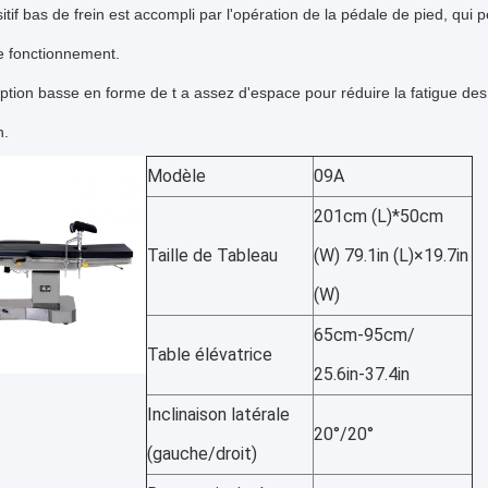
sitif bas de frein est accompli par l'opération de la pédale de pied, qui 
de fonctionnement.
eption basse en forme de t a assez d'espace pour réduire la fatigue de
n.
Modèle
09A
201cm (L)*50cm 
Taille de Tableau
(W) 79.1in (L)×19.7in 
(W)
65cm-95cm/
Table élévatrice
25.6in-37.4in
Inclinaison latérale 
20°/20°
(gauche/droit)