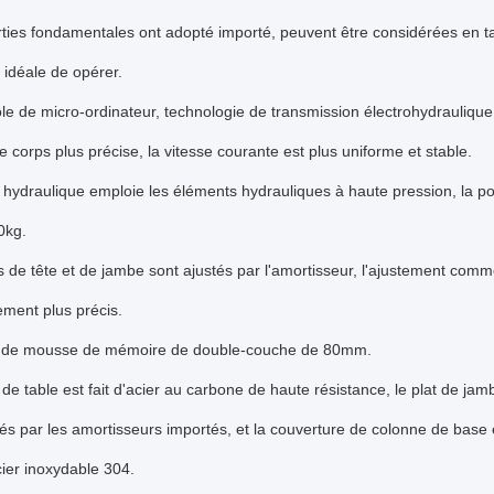
rties fondamentales ont adopté importé, peuvent être considérées en ta
 idéale de opérer.
rôle de micro-ordinateur, technologie de transmission électrohydraulique
e corps plus précise, la vitesse courante est plus uniforme et stable.
it hydraulique emploie les éléments hydrauliques à haute pression, la po
0kg.
ts de tête et de jambe sont ajustés par l'amortisseur, l'ajustement comm
ement plus précis.
s de mousse de mémoire de double-couche de 80mm.
 de table est fait d'acier au carbone de haute résistance, le plat de jambe
tés par les amortisseurs importés, et la couverture de colonne de base e
cier inoxydable 304.