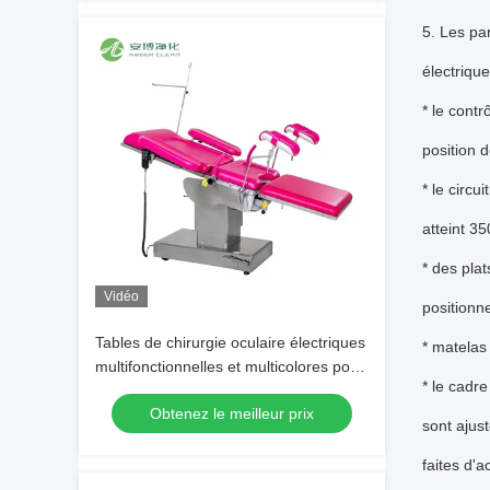
5. Les pa
électrique
* le cont
position d
* le circu
atteint 35
* des pla
Vidéo
positionn
Tables de chirurgie oculaire électriques
* matela
multifonctionnelles et multicolores pour
* le cadre
hôpitaux
Obtenez le meilleur prix
sont ajus
faites d'a