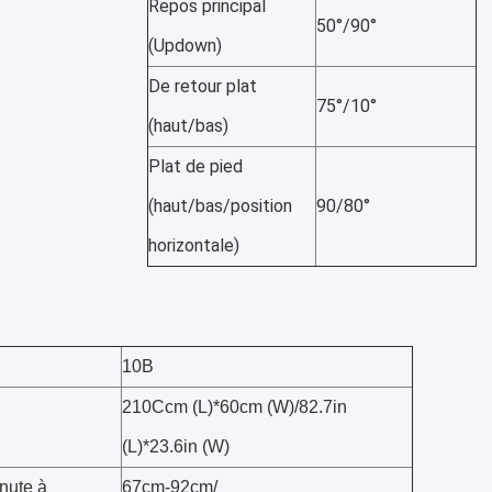
Repos principal 
50°/90°
(Updown)
De retour plat 
75°/10°
(haut/bas)
Plat de pied 
(haut/bas/position 
90/80°
horizontale)
10B
210Ccm (L)*60cm (W)/82.7in
(L)*23.6in (W)
inute à
67cm-92cm/