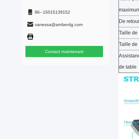
maximum
86--15015139152
De retour
vanessa@amberdg.com
Taille de 
Taille de
Contact maintenant
Assistanc
de table