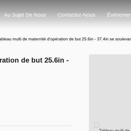
Au Sujet De Nous
Contactez-Nous
Événemen
ableau multi de maternité d'opération de but 25.6in - 37.4in se souleva
ation de but 25.6in -