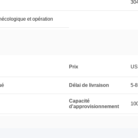
30
nécologique et opération
Prix
US
ué
Délai de livraison
5-8
Capacité
100
d'approvisionnement