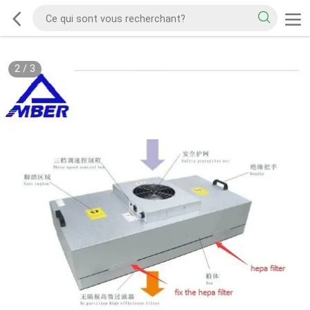
2
/
3