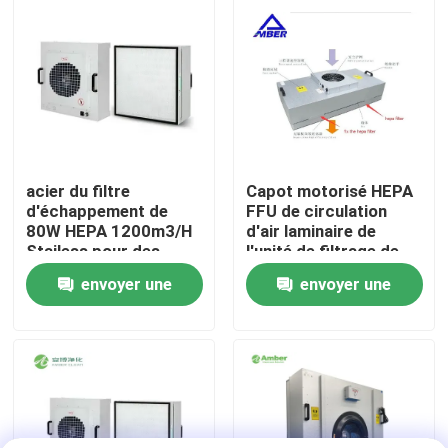
Visite d'usine
Contrôle de qualité
Contactez-nous
acier du filtre
Capot motorisé HEPA
d'échappement de
FFU de circulation
80W HEPA 1200m3/H
d'air laminaire de
Nouvelles
Stailess pour des
l'unité de filtrage de
capots d'écoulement
fan de Cleanroom FFU
envoyer une
envoyer une
laminaire
Cas
demande
demande
Théâtre modulaire d'opération
Pièce propre modulaire