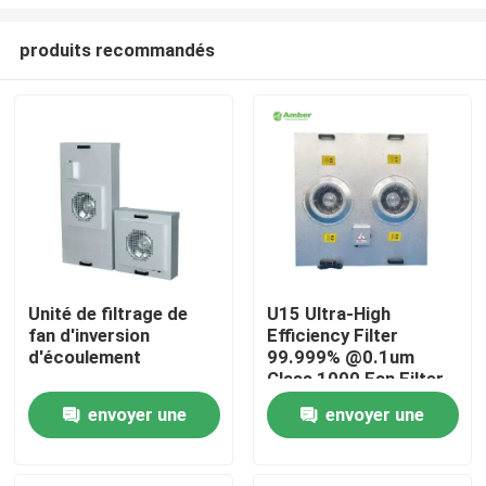
produits recommandés
Unité de filtrage de
U15 Ultra-High
fan d'inversion
Efficiency Filter
Maison
d'écoulement
99.999% @0.1um
Class 1000 Fan Filter
Unit
Produits
envoyer une
envoyer une
demande
demande
Au sujet de nous