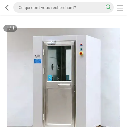
1
/
1