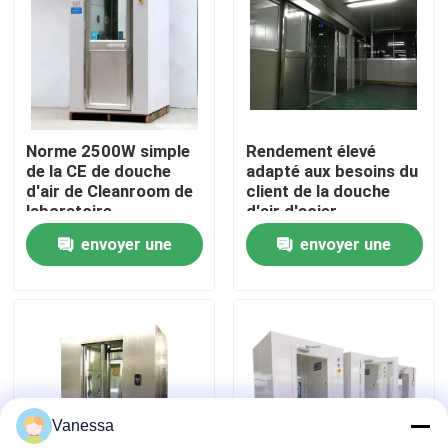
Visite d'usine
Contrôle de qualité
Norme 2500W simple
Rendement élevé
de la CE de douche
adapté aux besoins du
Contactez-nous
d'air de Cleanroom de
client de la douche
laboratoire
d'air d'acier
inoxydable de
envoyer une
envoyer une
Nouvelles
décontamination
1100W
demande
demande
Cas
Théâtre modulaire d'opération
Vanessa
Pièce propre modulaire