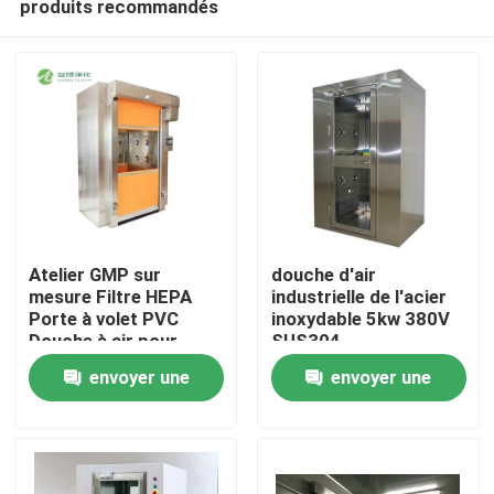
produits recommandés
Atelier GMP sur
douche d'air
mesure Filtre HEPA
industrielle de l'acier
Porte à volet PVC
inoxydable 5kw 380V
Douche à air pour
SUS304
Maison
marchandises SUS201
1290*1000*2050
envoyer une
envoyer une
Produits
demande
demande
Au sujet de nous