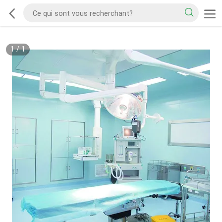
1
/
1