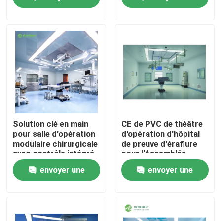
pour salle d'opération
avec intégration de 6
demande
demande
systèmes
Visite d'usine
Contrôle de qualité
Contactez-nous
Nouvelles
Solution clé en main
CE de PVC de théâtre
pour salle d'opération
d'opération d'hôpital
modulaire chirurgicale
de preuve d'éraflure
Cas
avec contrôle intégré
pour l'Assemblée
par automate
rapide d'hôpital
envoyer une
envoyer une
Théâtre modulaire d'opération
demande
demande
Pièce propre modulaire