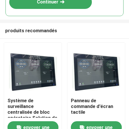
Continuer
produits recommandés
Maison
Système de
Panneau de
surveillance
commande d'écran
Produits
centralisée de bloc
tactile
opératoire Solution de
contrôle tout-en-un
envoyer une
envoyer une
Au sujet de nous