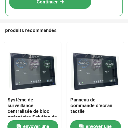
Continuer
produits recommandés
Maison
Système de
Panneau de
surveillance
commande d'écran
Produits
centralisée de bloc
tactile
opératoire Solution de
contrôle tout-en-un
envoyer une
envoyer une
Au sujet de nous