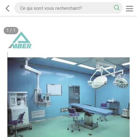
1
/
1