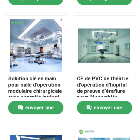
pour salle d'opération
avec intégration de 6
demande
demande
systèmes
Visite d'usine
Contrôle de qualité
Contactez-nous
Nouvelles
Solution clé en main
CE de PVC de théâtre
pour salle d'opération
d'opération d'hôpital
modulaire chirurgicale
de preuve d'éraflure
Cas
avec contrôle intégré
pour l'Assemblée
par automate
rapide d'hôpital
envoyer une
envoyer une
Théâtre modulaire d'opération
demande
demande
Pièce propre modulaire