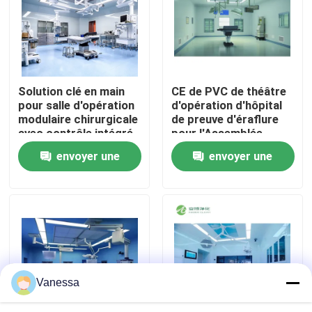
Visite d'usine
Contrôle de qualité
Solution clé en main
CE de PVC de théâtre
pour salle d'opération
d'opération d'hôpital
modulaire chirurgicale
de preuve d'éraflure
Contactez-nous
avec contrôle intégré
pour l'Assemblée
par automate
rapide d'hôpital
envoyer une
envoyer une
Nouvelles
demande
demande
Cas
Théâtre modulaire d'opération
Vanessa
Pièce propre modulaire