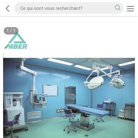
1
/
1