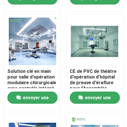
pour salle d'opération
avec intégration de 6
demande
demande
systèmes
Visite d'usine
Contrôle de qualité
Contactez-nous
Nouvelles
Solution clé en main
CE de PVC de théâtre
pour salle d'opération
d'opération d'hôpital
modulaire chirurgicale
de preuve d'éraflure
Cas
avec contrôle intégré
pour l'Assemblée
par automate
rapide d'hôpital
envoyer une
envoyer une
Théâtre modulaire d'opération
demande
demande
Pièce propre modulaire