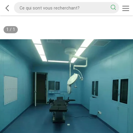
1
/
1