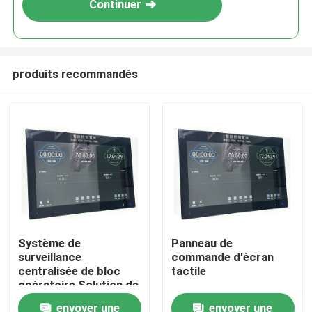
Continuer
produits recommandés
Maison
Système de
Panneau de
surveillance
commande d'écran
Produits
centralisée de bloc
tactile
opératoire Solution de
contrôle tout-en-un
envoyer une
envoyer une
Au sujet de nous