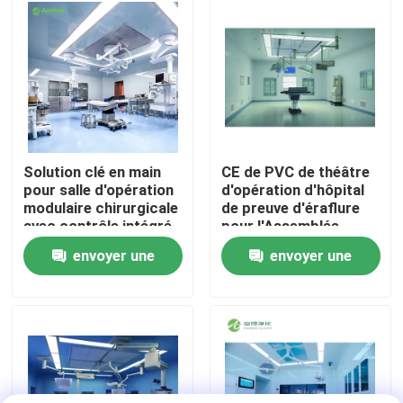
Visite d'usine
Contrôle de qualité
Contactez-nous
Solution clé en main
CE de PVC de théâtre
pour salle d'opération
d'opération d'hôpital
modulaire chirurgicale
de preuve d'éraflure
Nouvelles
avec contrôle intégré
pour l'Assemblée
par automate
rapide d'hôpital
envoyer une
envoyer une
Cas
demande
demande
Théâtre modulaire d'opération
Pièce propre modulaire