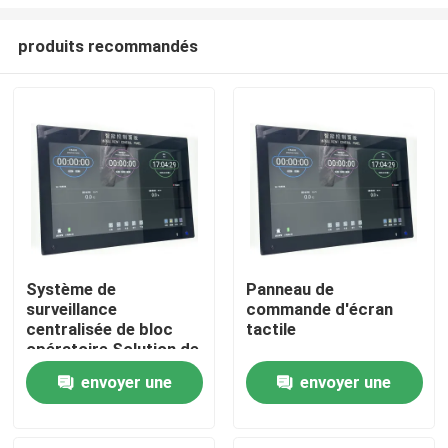
produits recommandés
Système de
Panneau de
surveillance
commande d'écran
Maison
centralisée de bloc
tactile
opératoire Solution de
contrôle tout-en-un
Produits
envoyer une
envoyer une
pour salle d'opération
avec intégration de 6
demande
demande
systèmes
Au sujet de nous