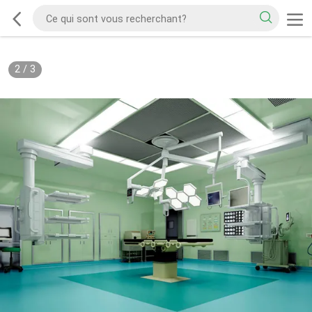
2
/
3