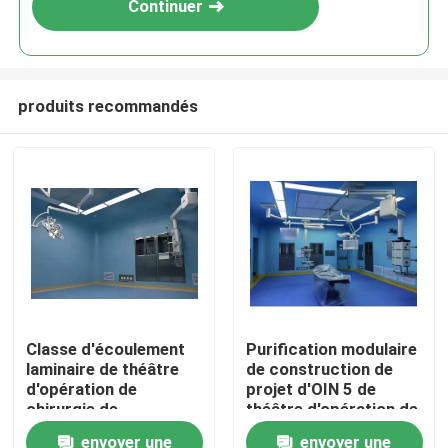
Continuer
produits recommandés
Maison
Classe d'écoulement
Purification modulaire
laminaire de théâtre
de construction de
Produits
d'opération de
projet d'OIN 5 de
chirurgie de
théâtre d'opération de
gynécologie
chirurgie de la classe
envoyer une
envoyer une
Au sujet de nous