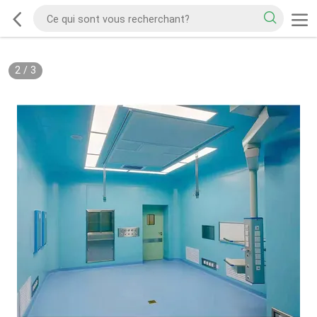
2
/
3