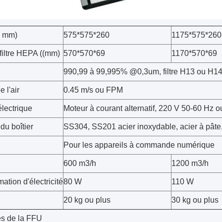
n mm)
575*575*260
1175*575*260
 filtre HEPA ((mm)
570*570*69
1170*570*69
990,99 à 99,995% @0,3um, filtre H13 ou H1
 l'air
0.45 m/s ou FPM
lectrique
Moteur à courant alternatif, 220 V 50-60 Hz o
du boîtier
SS304, SS201 acier inoxydable, acier à pâte,
Pour les appareils à commande numérique
600 m3/h
1200 m3/h
tion d'électricité
80 W
110 W
20 kg ou plus
30 kg ou plus
s de la FFU