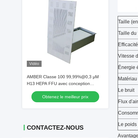
Taille (e
Taille du
Efficacité
Vitesse de
Vidéo
Énergie é
AMBER Classe 100 99,99%@0,3 μM
Matériau 
H13 HEPA FFU avec conception
Le bruit
détachable inférieure
Obtenez le meilleur prix
Flux d'air
Consomma
Le poids
CONTACTEZ-NOUS
Avantage