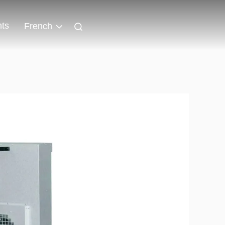
ts
French