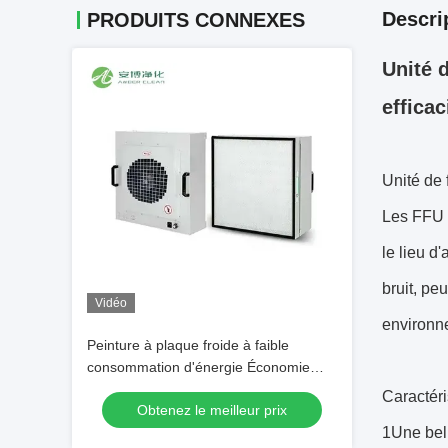
Descri
PRODUITS CONNEXES
Unité d
efficac
Unité de 
Les FFU s
le lieu d
bruit, pe
Vidéo
environn
Peinture à plaque froide à faible
consommation d'énergie Économie
d'énergie AC HEPA Unité de filtre de
Caractér
Obtenez le meilleur prix
ventilateur H14 Filtre
1Une bell