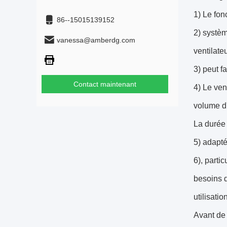
1) Le fon
86--15015139152
2) systèm
vanessa@amberdg.com
ventilateu
3) peut 
Contact maintenant
4) Le ven
volume d'
La durée 
5) adapté
6), parti
besoins 
utilisati
Avant de 