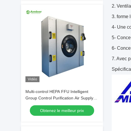
2. Ventil
3. forme 
4- Une co
5- Concer
6- Concep
7. Avec p
Spécifica
Vidéo
Multi-control HEPA FFU Intelligent
Group Control Purification Air Supply
Unit
Obtenez le meilleur prix