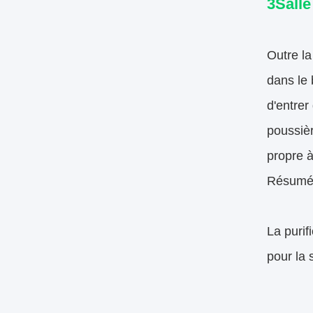
3Salle
Outre la 
dans le 
d'entrer
poussièr
propre à
Résum
La purif
pour la 