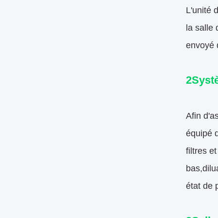
L'unité 
la salle
envoyé d
2Systè
Afin d'a
équipé 
filtres 
bas,dilu
état de 