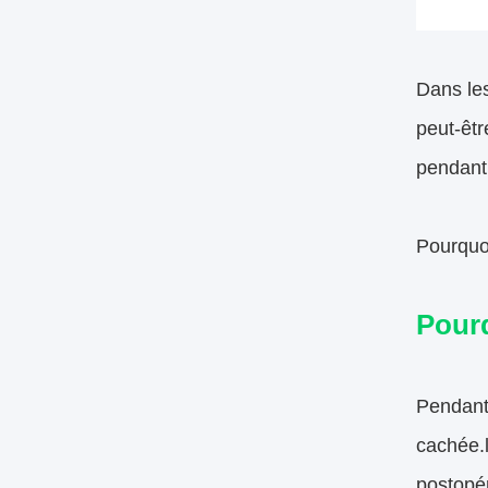
Dans le
peut-êtr
pendant 
Pourquoi
Pourq
Pendant 
cachée.l
postopér