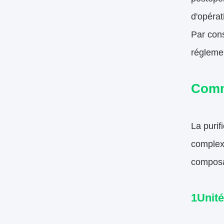
d'opérat
Par cons
réglemen
Comme
La purif
complex
composa
1Unité