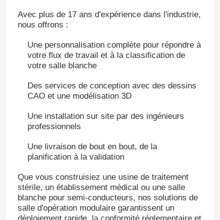
Avec plus de 17 ans d'expérience dans l'industrie,
Panneaux "sandwich" de mur
nous offrons :
Une personnalisation complète pour répondre à
douche d'air d'acier inoxydable
votre flux de travail et à la classification de
votre salle blanche
Boîte de passage d'acier inoxydable
Des services de conception avec des dessins
CAO et une modélisation 3D
Une installation sur site par des ingénieurs
Unité de filtre de ventilateur
professionnels
Une livraison de bout en bout, de la
Évier médical d'acier inoxydable
planification à la validation
Que vous construisiez une usine de traitement
Cabinet médical d'acier inoxydable
stérile, un établissement médical ou une salle
blanche pour semi-conducteurs, nos solutions de
salle d'opération modulaire garantissent un
air manipulant l'unité
déploiement rapide, la conformité réglementaire et