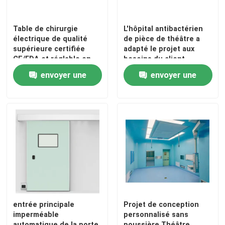
Table de chirurgie
L'hôpital antibactérien
électrique de qualité
de pièce de théâtre a
supérieure certifiée
adapté le projet aux
CE/FDA et réglable en
besoins du client
plusieurs positions
d'outre-mer
envoyer une
envoyer une
demande
demande
entrée principale
Projet de conception
imperméable
personnalisé sans
automatique de la porte
poussière Théâtre