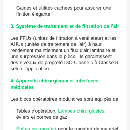
Gaines et utilités cachées pour assurer une
finition élégante
Visite d'usine
3. Système de traitement et de filtration de l'air
Contrôle de qualité
Les FFUs (unités de filtration à ventilateur) et les
AHUs (unités de traitement de l'air) à haut
rendement maintiennent un flux d'air laminaire et
Contactez-nous
une surpression dans la pièce. Ils garantissent
des niveaux de propreté ISO Classe 5 à Classe 8
selon l'application.
Nouvelles
4. Appareils chirurgicaux et interfaces
médicales
Cas
Les blocs opératoires modulaires sont équipés de
Théâtre modulaire d'opération
Tables d'opération,
Lampes chirurgicales
,
éviers et bornes de gaz
Pièce propre modulaire
Boîtes de transfert
pour le transfert de matériel