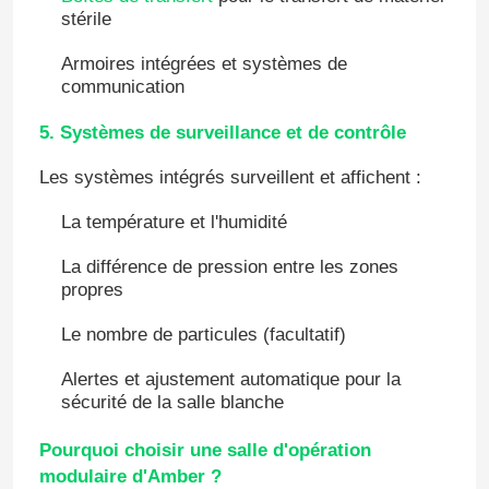
stérile
Porte automatique d'hôpital
Armoires intégrées et systèmes de
communication
table d'opération chirurgicale
5. Systèmes de surveillance et de contrôle
Les systèmes intégrés surveillent et affichent :
pendentif plafond médical
La température et l'humidité
Lumière chirurgicale de LED
La différence de pression entre les zones
propres
Théâtre d'opération de chirurgie
Le nombre de particules (facultatif)
Alertes et ajustement automatique pour la
sécurité de la salle blanche
Bloc opératoire de l'hôpital
Pourquoi choisir une salle d'opération
Porte pharmaceutique de pièce propre
modulaire d'Amber ?