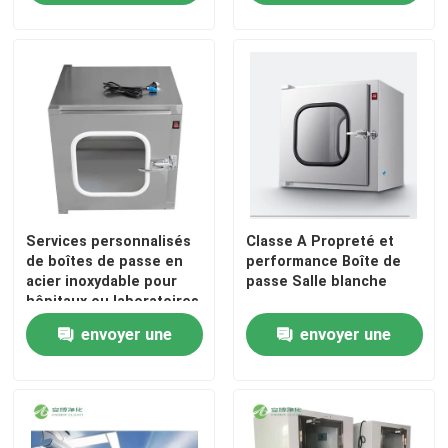
demande
demande
Visite d'usine
Contrôle de qualité
Contactez-nous
Services personnalisés
Classe A Propreté et
Nouvelles
de boîtes de passe en
performance Boîte de
acier inoxydable pour
passe Salle blanche
hôpitaux ou laboratoires
Cas
envoyer une
envoyer une
Théâtre modulaire d'opération
demande
demande
Pièce propre modulaire