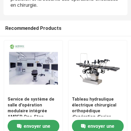
en chirurgie.
Recommended Products
Maison
Service de système de
Tableau hydraulique
salle d'opération
électrique chirurgical
Produits
modulaire intégrée
orthopédique
AMBER One-Stop
d'opération d'acier
inoxydable de Tableau
envoyer une
envoyer une
de rayon X
Au sujet de nous