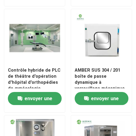
demande
demande
Panneaux "sandwich" de mur
douche d'air d'acier inoxydable
Boîte de passage d'acier inoxydable
Contrôle hybride de PLC
AMBER SUS 304 / 201
Unité de filtre de ventilateur
de théâtre d'opération
boîte de passe
d'hôpital d'orthopédies
dynamique à
de gynécologie
verrouillage mécanique
Évier médical d'acier inoxydable
en pharmacie
envoyer une
envoyer une
Cabinet médical d'acier inoxydable
demande
demande
air manipulant l'unité