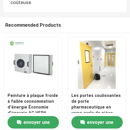
coûteuse.
Porte automatique d'hôpital
Recommended Products
table d'opération chirurgicale
pendentif plafond médical
Lumière chirurgicale de LED
Théâtre d'opération de chirurgie
Peinture à plaque froide
Les portes coulissantes
à faible consommation
de porte
Bloc opératoire de l'hôpital
d'énergie Économie
pharmaceutique en
d'énergie AC HEPA
verre ovale de pièce
Unité de filtre de
propre ignifugent 1.5mm
envoyer une
envoyer une
ventilateur H14 Filtre
Porte pharmaceutique de pièce propre