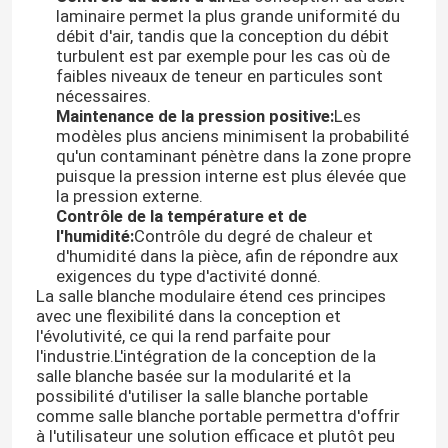
laminaire permet la plus grande uniformité du
débit d'air, tandis que la conception du débit
turbulent est par exemple pour les cas où de
Visite d'usine
faibles niveaux de teneur en particules sont
nécessaires.
Maintenance de la pression positive:
Les
Contrôle de qualité
modèles plus anciens minimisent la probabilité
qu'un contaminant pénètre dans la zone propre
puisque la pression interne est plus élevée que
Contactez-nous
la pression externe.
Contrôle de la température et de
l'humidité:
Contrôle du degré de chaleur et
Nouvelles
d'humidité dans la pièce, afin de répondre aux
exigences du type d'activité donné.
La salle blanche modulaire étend ces principes
Cas
avec une flexibilité dans la conception et
l'évolutivité, ce qui la rend parfaite pour
l'industrie.L'intégration de la conception de la
Théâtre modulaire d'opération
salle blanche basée sur la modularité et la
possibilité d'utiliser la salle blanche portable
comme salle blanche portable permettra d'offrir
à l'utilisateur une solution efficace et plutôt peu
Pièce propre modulaire