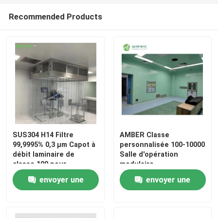
Recommended Products
Visite d'usine
Contrôle de qualité
Contactez-nous
Nouvelles
SUS304 H14 Filtre
AMBER Classe
99,9995% 0,3 μm Capot à
personnalisée 100-10000
Cas
débit laminaire de
Salle d'opération
classe 100 pour
modulaire
laboratoire
envoyer une
envoyer une
Théâtre modulaire d'opération
demande
demande
Pièce propre modulaire