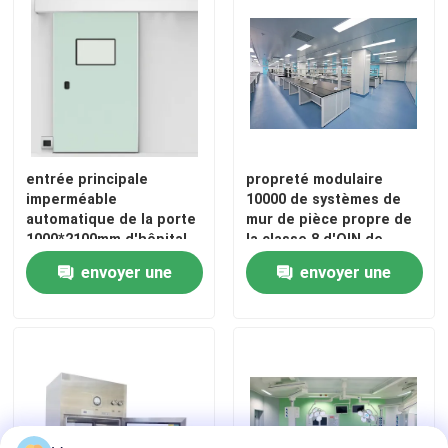
Porte automatique d'hôpital
table d'opération chirurgicale
pendentif plafond médical
entrée principale
propreté modulaire
imperméable
10000 de systèmes de
automatique de la porte
mur de pièce propre de
1000*2100mm d'hôpital
la classe 8 d'OIN de
Lumière chirurgicale de LED
d'acier inoxydable de
100mm
envoyer une
envoyer une
1.0mm
Théâtre d'opération de chirurgie
demande
demande
Bloc opératoire de l'hôpital
Porte pharmaceutique de pièce propre