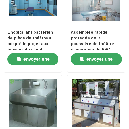
Visite d'usine
L'hôpital antibactérien
Assemblée rapide
Contrôle de qualité
de pièce de théâtre a
protégée de la
adapté le projet aux
poussière de théâtre
besoins du client
d'opération de PVC
Contactez-nous
d'outre-mer
Digital avec la porte
envoyer une
envoyer une
coulissante automatique
Nouvelles
demande
demande
Cas
Théâtre modulaire d'opération
Pièce propre modulaire