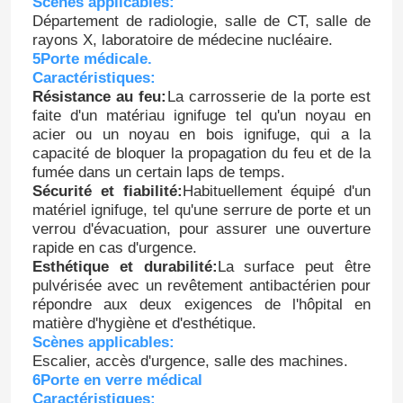
Scènes applicables:
Département de radiologie, salle de CT, salle de
rayons X, laboratoire de médecine nucléaire.
Visite d'usine
5Porte médicale.
Caractéristiques:
Résistance au feu:
La carrosserie de la porte est
Contrôle de qualité
faite d'un matériau ignifuge tel qu'un noyau en
acier ou un noyau en bois ignifuge, qui a la
capacité de bloquer la propagation du feu et de la
Contactez-nous
fumée dans un certain laps de temps.
Sécurité et fiabilité:
Habituellement équipé d'un
matériel ignifuge, tel qu'une serrure de porte et un
Nouvelles
verrou d'évacuation, pour assurer une ouverture
rapide en cas d'urgence.
Esthétique et durabilité:
La surface peut être
Cas
pulvérisée avec un revêtement antibactérien pour
répondre aux deux exigences de l'hôpital en
matière d'hygiène et d'esthétique.
Théâtre modulaire d'opération
Scènes applicables:
Escalier, accès d'urgence, salle des machines.
6Porte en verre médical
Pièce propre modulaire
Caractéristiques: