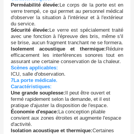
Perméabilité élevée:
Le corps de la porte est en
verre trempé, ce qui permet au personnel médical
Porte automatique d'hôpital
d'observer la situation à l'intérieur et à l'extérieur
du service.
Sécurité élevée:
Le verre est spécialement traité
table d'opération chirurgicale
avec une fonction à l'épreuve des bris, même s'il
se brise, aucun fragment tranchant ne se formera.
Isolement acoustique et thermique:
Réduire
pendentif plafond médical
efficacement les interférences sonores tout en
assurant une certaine conservation de la chaleur.
Scènes applicables:
Lumière chirurgicale de LED
ICU, salle d'observation.
7La porte médicale.
Caractéristiques:
Théâtre d'opération de chirurgie
Une grande souplesse:
Il peut être ouvert et
fermé rapidement selon la demande, et il est
pratique d'ajuster la disposition de l'espace.
Bloc opératoire de l'hôpital
Économie d'espace:
La conception pliable
convient aux zones étroites et augmente l'espace
d'activité.
Porte pharmaceutique de pièce propre
Isolation acoustique et thermique:
Certaines