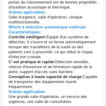
portes de cloisonnement ont de bonnes propriétés
d'isolation acoustique et thermique.
Panneaux "sandwich" de mur
Scènes applicables:
Salle d'urgence, salle d'opération, clinique
multifonctionnelle.
douche d'air d'acier inoxydable
8Porte à induction automatique médicale
Caractéristiques:
Contrôle intelligent:
Équipé d'un système de
Boîte de passage d'acier inoxydable
détection, il s'ouvre et se ferme automatiquement
lorsque des travailleurs de la santé ou des
patients sont à proximité, ce qui réduit le risque
Unité de filtre de ventilateur
d'infection croisée.
C' est pratique et rapide:
Détection sensible,
vitesse d'ouverture et de fermeture rapide de la
Évier médical d'acier inoxydable
porte, support d'accès sans barrière.
Conception à haute capacité de charge:
Capable
de transporter des équipements lourds
Cabinet médical d'acier inoxydable
fréquemment.
Scènes applicables:
Une grande salle d'opération, un service des
air manipulant l'unité
urgences, une salle de consultation.