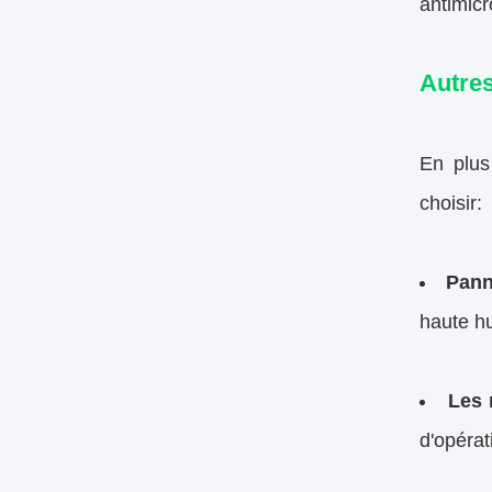
antimicr
Autres
En plus
choisir:
Pann
haute hu
Les 
d'opérat