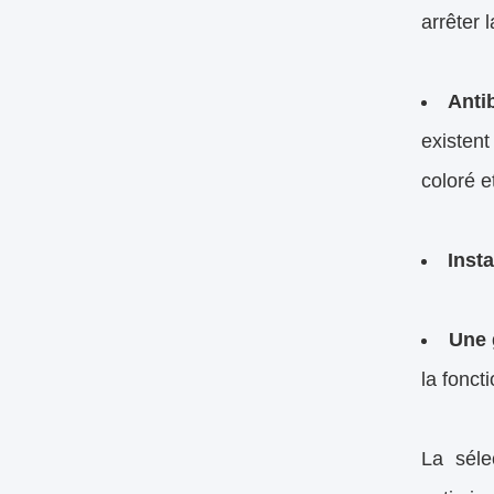
arrêter 
Anti
existent
coloré e
Insta
Une 
la fonct
La séle