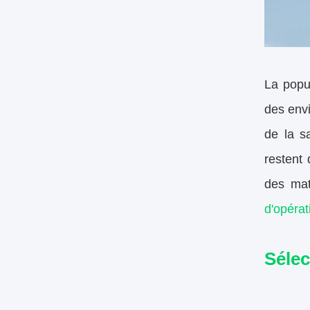
La popu
des env
de la sa
restent
des mat
d'opérat
Sélec