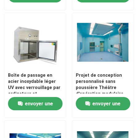
demande
demande
Boîte de passage en
Projet de conception
acier inoxydable léger
personnalisé sans
UV avec verrouillage par
poussière Théâtre
ordinateur et
d'opération modulaire
Maison
manomètre de pression
envoyer une
envoyer une
Produits
demande
demande
Au sujet de nous